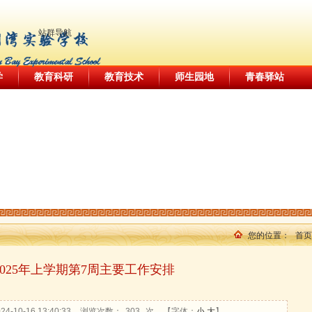
站群导航
|
|
|
|
学
教育科研
教育技术
师生园地
青春驿站
您的位置：
首页
4-2025年上学期第7周主要工作安排
10-16 13:40:33
浏览次数：
303
次
【字体：
小
大
】